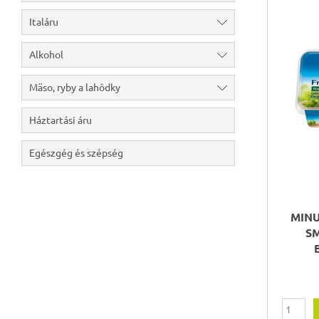
Italáru
Alkohol
Mäso, ryby a lahôdky
Háztartási áru
Egészgég és szépség
MIN
S