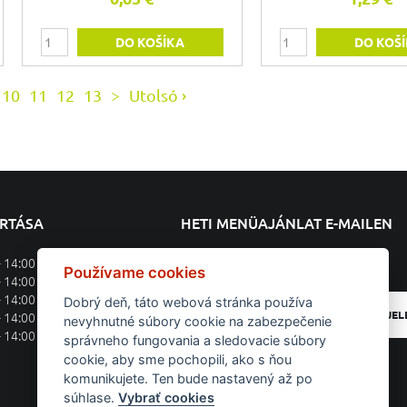
DO KOŠÍKA
DO KOŠ
10
11
12
13
>
Utolsó ›
ARTÁSA
HETI MENÜAJÁNLAT E-MAILEN
- 14:00
Feliratkozás a heti menüajánlatra
Používame cookies
- 14:00
- 14:00
Dobrý deň, táto webová stránka používa
BEJEL
- 14:00
nevyhnutné súbory cookie na zabezpečenie
- 14:00
správneho fungovania a sledovacie súbory
cookie, aby sme pochopili, ako s ňou
komunikujete. Ten bude nastavený až po
súhlase.
Vybrať cookies