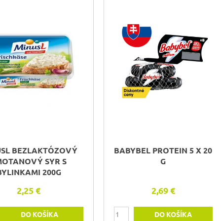
USL BEZLAKTÓZOVÝ
BABYBEL PROTEIN 5 X 20
MOTANOVÝ SYR S
G
BYLINKAMI 200G
2,25 €
2,69 €
DO KOŠÍKA
DO KOŠÍKA