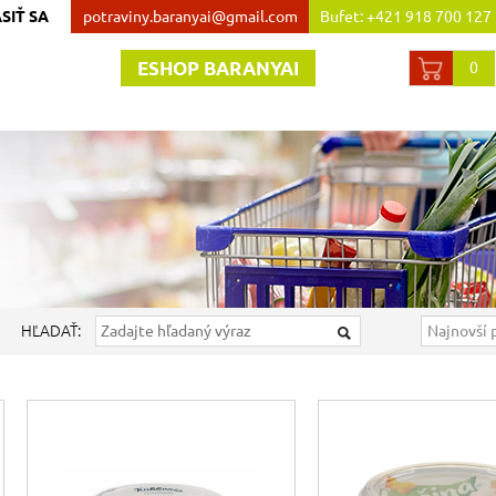
SIŤ SA
potraviny.baranyai@gmail.com
Bufet: +421 918 700 127
Obchod:+421 907 738 44
ESHOP BARANYAI
0
HĽADAŤ: