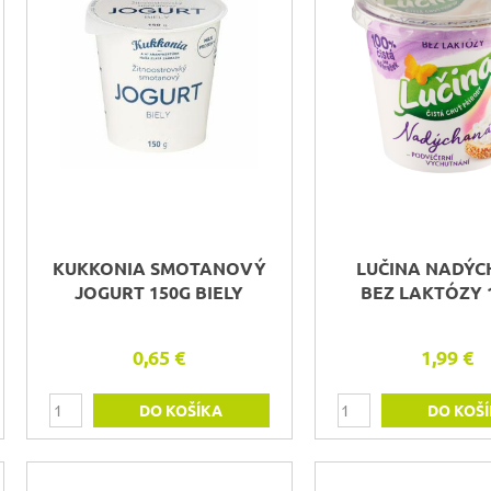
KUKKONIA SMOTANOVÝ
LUČINA NADÝ
JOGURT 150G BIELY
BEZ LAKTÓZY 
0,65 €
1,99 €
DO KOŠÍKA
DO KOŠ