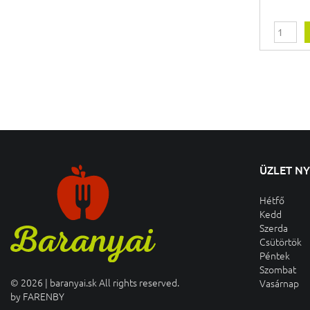
ÜZLET N
Hétfő
Kedd
Szerda
Csütörtök
Péntek
Szombat
© 2026 | baranyai.sk All rights reserved.
Vasárnap
by
FARENBY