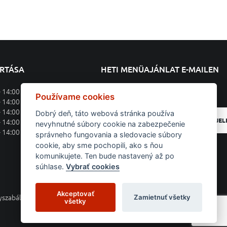
ARTÁSA
HETI MENÜAJÁNLAT E-MAILEN
- 14:00
Feliratkozás a heti menüajánlatra
Používame cookies
- 14:00
- 14:00
Dobrý deň, táto webová stránka používa
BEJEL
- 14:00
nevyhnutné súbory cookie na zabezpečenie
- 14:00
správneho fungovania a sledovacie súbory
cookie, aby sme pochopili, ako s ňou
komunikujete. Ten bude nastavený až po
súhlase.
Vybrať cookies
Akceptovať
Zamietnuť všetky
yszabályok
Kontakt
všetky