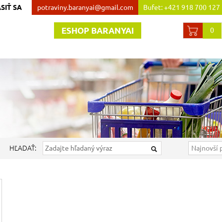
SIŤ SA
potraviny.baranyai@gmail.com
Bufet: +421 918 700 127
Obchod:+421 907 738 44
ESHOP BARANYAI
0
HĽADAŤ: