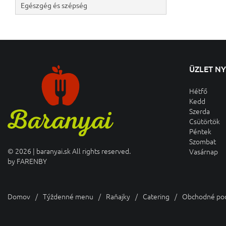
Egészgég és szépség
ÜZLET N
Hétfő
Kedd
Szerda
Csütörtök
Péntek
Szombat
© 2026 | baranyai.sk All rights reserved.
Vasárnap
by
FARENBY
Domov
Týždenné menu
Raňajky
Catering
Obchodné po