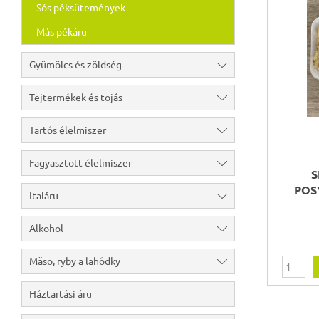
Sós péksütemények
Más pékáru
Gyümölcs és zöldség
Tejtermékek és tojás
Tartós élelmiszer
Fagyasztott élelmiszer
S
POS
Italáru
Alkohol
Mäso, ryby a lahôdky
Háztartási áru