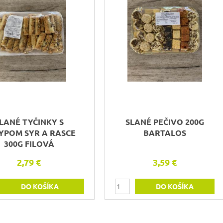
LANÉ TYČINKY S
SLANÉ PEČIVO 200G
YPOM SYR A RASCE
BARTALOS
300G FILOVÁ
2,79 €
3,59 €
DO KOŠÍKA
DO KOŠÍKA