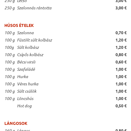
250 g
Lecsó
3,00 €
250 g
Szalonnás rántotta
3,00 €
HÚSOS ÉTELEK
100 g
Szalonna
0,70 €
100 g
Füstölt sült kolbász
1,20 €
100g
Sült kolbász
1,20 €
100 g
Csípős kolbász
0,80 €
100 g
Bécsi virsli
0,60 €
100 g
Szafaládé
1,00 €
100 g
Hurka
1,00 €
100 g
Véres hurka
1,00 €
100 g
Sült csülök
1,00 €
100 g
Löncshús
1,00 €
Hot dog
0,50 €
LÁNGOSOK
160 g
Lángos
0,80 €