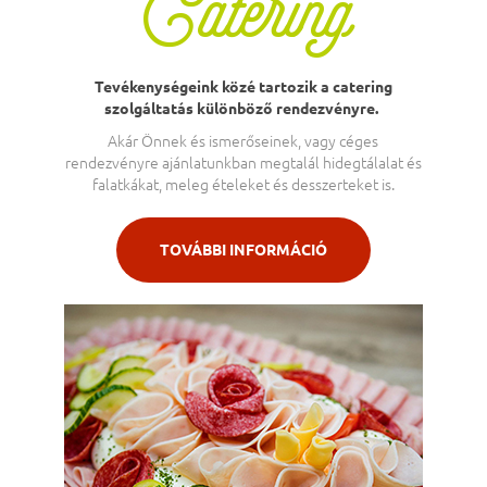
Catering
Tevékenységeink közé tartozik a catering
szolgáltatás különböző rendezvényre.
Akár Önnek és ismerőseinek, vagy céges
rendezvényre ajánlatunkban megtalál hidegtálalat és
falatkákat, meleg ételeket és desszerteket is.
TOVÁBBI INFORMÁCIÓ