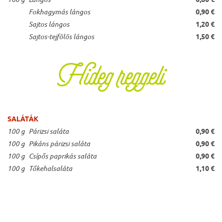
Fokhagymás lángos
0,90 €
Sajtos lángos
1,20 €
Sajtos-tejfölös lángos
1,50 €
Hideg reggeli
SALÁTÁK
100 g
Párizsi saláta
0,90 €
100 g
Pikáns párizsi saláta
0,90 €
100 g
Csípős paprikás saláta
0,90 €
100 g
Tőkehalsaláta
1,10 €