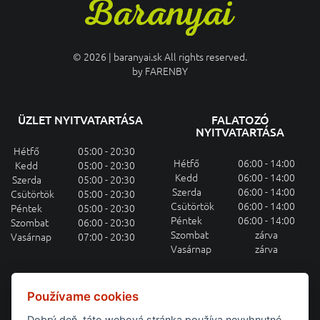
© 2026 | baranyai.sk All rights reserved.
by
FARENBY
ÜZLET NYITVATARTÁSA
FALATOZÓ
NYITVATARTÁSA
Hétfő
05:00 - 20:30
Hétfő
06:00 - 14:00
Kedd
05:00 - 20:30
Kedd
06:00 - 14:00
Szerda
05:00 - 20:30
Szerda
06:00 - 14:00
Csütörtök
05:00 - 20:30
Csütörtök
06:00 - 14:00
Péntek
05:00 - 20:30
Péntek
06:00 - 14:00
Szombat
06:00 - 20:30
Szombat
zárva
Vasárnap
07:00 - 20:30
Vasárnap
zárva
HETI MENÜAJÁNLAT E-MAILEN
Používame cookies
Dobrý deň, táto webová stránka používa nevyhnutné