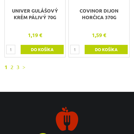
UNIVER GULÁŠOVÝ
COVINOR DIJON
KRÉM PÁLIVÝ 70G
HORČICA 370G
1,19 €
1,59 €
DO KOŠÍKA
DO KOŠÍKA
1
2
3
>