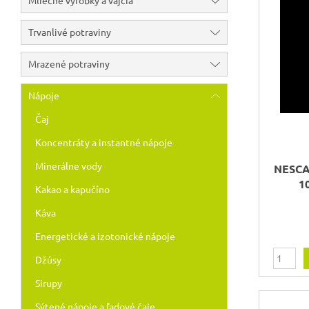
Mliečne výrobky a vajcia
Trvanlivé potraviny
Mrazené potraviny
Nápoje
Čaj
Koncentráty a instantné nápoje
Minerálne vody
NESCA
1
Kakao a kapučíno
Káva
Energetické a izotonické nápoje
Džúsy
Sirupy
Sýtené nápoje a ľadové čaje