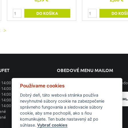
DO KOŠÍKA
DO KOŠ
2
>
UFET
OBEDOVÉ MENU MAILOM
- 14:00
Prihláste sa k odberu týždenného obed
Používame cookies
- 14:00
- 14:00
Dobrý deň, táto webová stránka používa
PRIHL
- 14:00
nevyhnutné súbory cookie na zabezpečenie
- 14:00
správneho fungovania a sledovacie súbory
rené
cookie, aby sme pochopili, ako s ňou
rené
komunikujete. Ten bude nastavený až po
súhlase.
Vybrať cookies