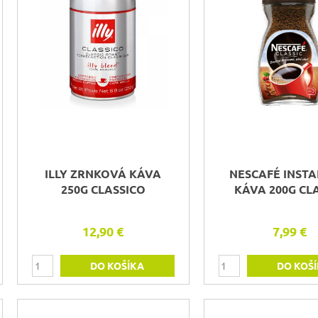
ILLY ZRNKOVÁ KÁVA
NESCAFÉ INST
250G CLASSICO
KÁVA 200G CL
12,90 €
7,99 €
DO KOŠÍKA
DO KOŠ