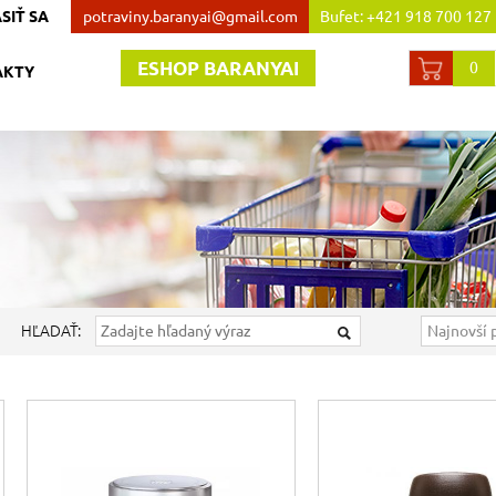
SIŤ SA
potraviny.baranyai@gmail.com
Bufet: +421 918 700 127
Obchod:+421 907 738 44
ESHOP BARANYAI
0
AKTY
HĽADAŤ: