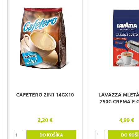
CAFETERO 2IN1 14GX10
LAVAZZA MLET
250G CREMA E 
2,20 €
4,99 €
DO KOŠÍKA
DO KOŠ