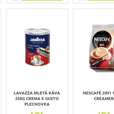
LAVAZZA MLETÁ KÁVA
NESCAFÉ 2IN1 
250G CREMA E GUSTO
CREAMER
PLECHOVKA
6,39 €
2,80 €