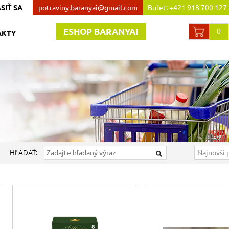
SIŤ SA
potraviny.baranyai@gmail.com
Bufet: +421 918 700 127
Obchod:+421 907 738 44
ESHOP BARANYAI
0
AKTY
HĽADAŤ: