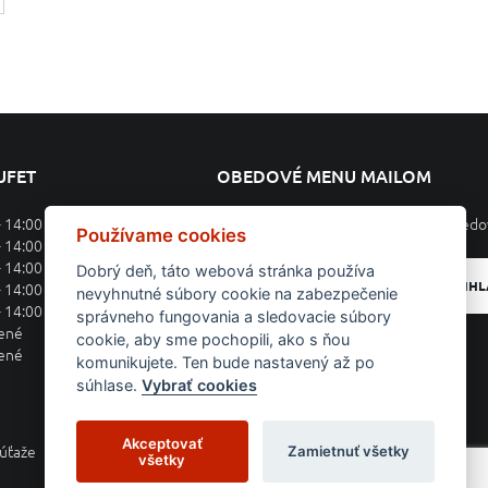
UFET
OBEDOVÉ MENU MAILOM
- 14:00
Prihláste sa k odberu týždenného obed
Používame cookies
- 14:00
- 14:00
Dobrý deň, táto webová stránka používa
PRIHL
- 14:00
nevyhnutné súbory cookie na zabezpečenie
- 14:00
správneho fungovania a sledovacie súbory
rené
cookie, aby sme pochopili, ako s ňou
rené
komunikujete. Ten bude nastavený až po
súhlase.
Vybrať cookies
Akceptovať
Zamietnuť všetky
súťaže
Kontakt
všetky