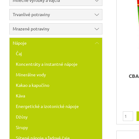
Mliečne výrobky a vajcia
Trvanlivé potraviny
Mrazené potraviny
Nápoje
Čaj
Koncentráty a instantné nápoje
Minerálne vody
CBA
Kakao a kapučíno
Káva
Energetické a izotonické nápoje
Džúsy
Sirupy
Sýtené nápoje a ľadové čaje