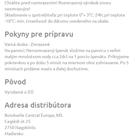
Chráňte pred rozmrazením! Rozmrazený výrobok znovu
nezmrazujte!
Skladovanie u spotrebiteľa: pri teplote 0°+ 3°C: 24h; pri teplote
-18°C: min. trvanlivosť do dátumu uvedeného na obale.
Pokyny pre prípravu
Varná doska - Zmrazené
Na panvici: Nerozmrazený špenát vložíme na panvicu s veľmi
malým množstvom vody cca 2dcl na 1 porciu špenátu. Prikryjeme
pokrievkou a po dobu 5 minút na miernom ohni zohrievame. Po 5
minútach pridáme maslo a ďalej dochutíme.
Pôvod
Vyrobené v: EÚ
Adresa distribútora
Bonduelle Central Europe, Kft.
Ceglédi út 25
2750 Nagykőrös
Maďarsko