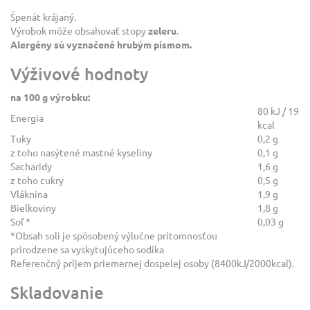
Špenát krájaný.
Výrobok môže obsahovať stopy
zeleru
.
Alergény sú vyznačené hrubým písmom.
Výživové hodnoty
na 100 g výrobku:
80 kJ / 19
Energia
kcal
Tuky
0,2 g
z toho nasýtené mastné kyseliny
0,1 g
Sacharidy
1,6 g
z toho cukry
0,5 g
Vláknina
1,9 g
Bielkoviny
1,8 g
Soľ *
0,03 g
*Obsah soli je spôsobený výlučne prítomnosťou
prirodzene sa vyskytujúceho sodíka
Referenčný príjem priemernej dospelej osoby (8400kJ/2000kcal).
Skladovanie