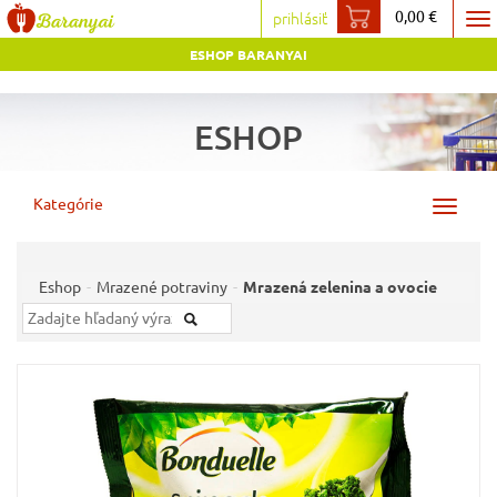
0,00 €
prihlásiť
To
ESHOP BARANYAI
na
ESHOP
Kategórie
Toggle
navigat
Eshop
Mrazené potraviny
Mrazená zelenina a ovocie