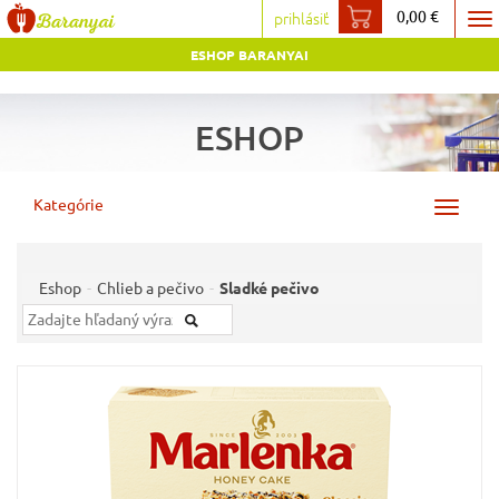
0,00 €
prihlásiť
To
ESHOP BARANYAI
na
ESHOP
Kategórie
Toggle
navigat
Eshop
Chlieb a pečivo
Sladké pečivo