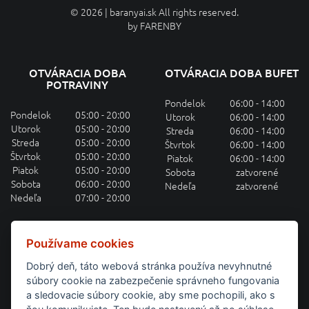
© 2026 | baranyai.sk All rights reserved.
by
FARENBY
OTVÁRACIA DOBA
OTVÁRACIA DOBA BUFET
POTRAVINY
Pondelok
06:00 - 14:00
Pondelok
05:00 - 20:00
Utorok
06:00 - 14:00
Utorok
05:00 - 20:00
Streda
06:00 - 14:00
Streda
05:00 - 20:00
Štvrtok
06:00 - 14:00
Štvrtok
05:00 - 20:00
Piatok
06:00 - 14:00
Piatok
05:00 - 20:00
Sobota
zatvorené
Sobota
06:00 - 20:00
Nedeľa
zatvorené
Nedeľa
07:00 - 20:00
OBEDOVÉ MENU MAILOM
Používame cookies
Dobrý deň, táto webová stránka používa nevyhnutné
Prihláste sa k odberu týždenného obedového menu.
súbory cookie na zabezpečenie správneho fungovania
a sledovacie súbory cookie, aby sme pochopili, ako s
PRIHLÁSIŤ