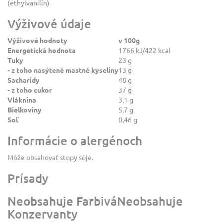
(ethylvanilín)
Výživové údaje
Výživové hodnoty
v 100g
Energetická hodnota
1766 kJ/422 kcal
Tuky
23 g
- z toho nasýtené mastné kyseliny
13 g
Sacharidy
48 g
- z toho cukor
37 g
Vláknina
3,1 g
Bielkoviny
5,7 g
Soľ
0,46 g
Informácie o alergénoch
Môže obsahovať stopy sóje.
Prísady
Neobsahuje FarbiváNeobsahuje
Konzervanty