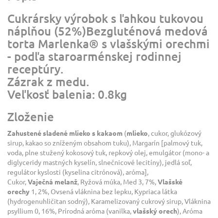
Cukrársky výrobok s ľahkou tukovou
náplňou (52%)Bezgluténová medová
torta Marlenka® s vlašskými orechmi
- podľa staroarménskej rodinnej
receptúry.
Zázrak z medu.
Veľkosť balenia: 0.8kg
Zloženie
Zahustené sladené
mlieko
s kakaom
(
mlieko
, cukor, glukózový
sirup, kakao so zníženým obsahom tuku), Margarín [palmový tuk,
voda, plne stužený kokosový tuk, repkový olej, emulgátor (mono- a
diglyceridy mastných kyselín, slnečnicové lecitíny), jedlá soľ,
regulátor kyslosti (kyselina citrónová), aróma],
Cukor,
Vaječná
melanž
, Ryžová múka, Med 3, 7%,
Vlašské
orechy
1, 2%, Ovsená vláknina bez lepku, Kypriaca látka
(hydrogenuhličitan sodný), Karamelizovaný cukrový sirup, Vláknina
psyllium 0, 16%, Prírodná aróma (vanilka,
vlašský orech
), Aróma