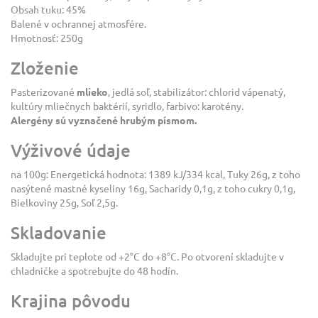
Obsah tuku: 45%
Balené v ochrannej atmosfére.
Hmotnosť: 250g
Zloženie
Pasterizované
mlieko
, jedlá soľ, stabilizátor: chlorid vápenatý,
kultúry mliečnych baktérií, syridlo, farbivo: karotény.
Alergény sú vyznačené hrubým písmom.
Výživové údaje
na 100g: Energetická hodnota: 1389 kJ/334 kcal, Tuky 26g, z toho
nasýtené mastné kyseliny 16g, Sacharidy 0,1g, z toho cukry 0,1g,
Bielkoviny 25g, Soľ 2,5g.
Skladovanie
Skladujte pri teplote od +2°C do +8°C. Po otvorení skladujte v
chladničke a spotrebujte do 48 hodín.
Krajina pôvodu