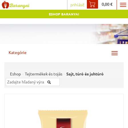
0,00 €
prihlásiť
To
ESHOP BARANYAI
na
Kategórie
Toggle
navigat
Eshop
Tejtermékek és tojás
Sajt, túró és juhtúró