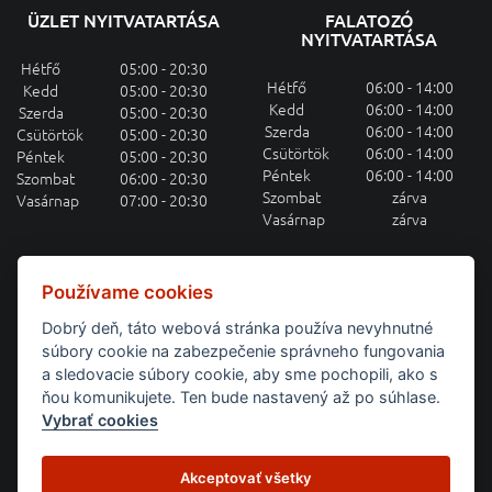
ÜZLET NYITVATARTÁSA
FALATOZÓ
NYITVATARTÁSA
Hétfő
05:00 - 20:30
Hétfő
06:00 - 14:00
Kedd
05:00 - 20:30
Kedd
06:00 - 14:00
Szerda
05:00 - 20:30
Szerda
06:00 - 14:00
Csütörtök
05:00 - 20:30
Csütörtök
06:00 - 14:00
Péntek
05:00 - 20:30
Péntek
06:00 - 14:00
Szombat
06:00 - 20:30
Szombat
zárva
Vasárnap
07:00 - 20:30
Vasárnap
zárva
HETI MENÜAJÁNLAT E-MAILEN
Používame cookies
Dobrý deň, táto webová stránka používa nevyhnutné
Feliratkozás a heti menüajánlatra
súbory cookie na zabezpečenie správneho fungovania
a sledovacie súbory cookie, aby sme pochopili, ako s
BEJELENTKEZÉS
ňou komunikujete. Ten bude nastavený až po súhlase.
Vybrať cookies
Domov
Týždenné menu
Raňajky
Catering
Akceptovať všetky