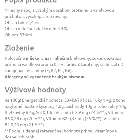
Mliečny nápoj s vysokým obsahom proteínu, s vanilkovou
príchuťou, vysokopasterizovaný.
Obsah tuku 1,4 %.
Obsah mliečnej zložky min. 94 %.
Objem: 376ml
Zloženie
Polotučné
mlieko
,
cmar
,
mliečne
bielkoviny, cukor, dextróza,
prírodná vanilková aróma 0,5%, farbivo: karotény, stabilizátor:
karagénan, Vitamíny (E, B2, B1, B6).
Alergény sú vyznačené hrubým písmom.
Výživové hodnoty
na 100g: Energetická hodnota: 334kJ/79 kcal, Tuky 1,4g, z toho
nasýtené mastné kyseliny 1,0g, Sacharidy 10g, z toho cukry 10g,
Bielkoviny 6,6g, Soľ 0,13g, Vitamín E 2,9 mg (24 %**), Vitamín
B6 0,28 mg (20 %**), Vitamín B2 0,35 mg (25 %**), Vitamín
B1 0,23 mg (21 %**).
**Podiel z dennej referenčnej hodnoty príjmu vitamínov u
dospelých osôb.