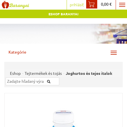
0,00 €
prihlásiť
To
ESHOP BARANYAI
na
Kategórie
Toggle
navigat
Eshop
Tejtermékek és tojás
Joghurtos és tejes italok