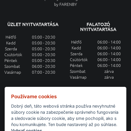
by
FARENBY
ÜZLET NYITVATARTÁSA
FALATOZÓ
NYITVATARTÁSA
Hétfő
05:00 - 20:30
Hétfő
06:00 - 14:00
Kedd
05:00 - 20:30
Kedd
06:00 - 14:00
Szerda
05:00 - 20:30
Szerda
06:00 - 14:00
Csütörtök
05:00 - 20:30
Csütörtök
06:00 - 14:00
Péntek
05:00 - 20:30
Péntek
06:00 - 14:00
Szombat
06:00 - 20:30
Szombat
zárva
Vasárnap
07:00 - 20:30
Vasárnap
zárva
HETI MENÜAJÁNLAT E-MAILEN
Používame cookies
Dobrý deň, táto webová stránka používa nevyhnutné
Feliratkozás a heti menüajánlatra
súbory cookie na zabezpečenie správneho fungovania
a sledovacie súbory cookie, aby sme pochopili, ako s
BEJELENTKEZÉS
ňou komunikujete. Ten bude nastavený až po súhlase.
Vybrať cookies