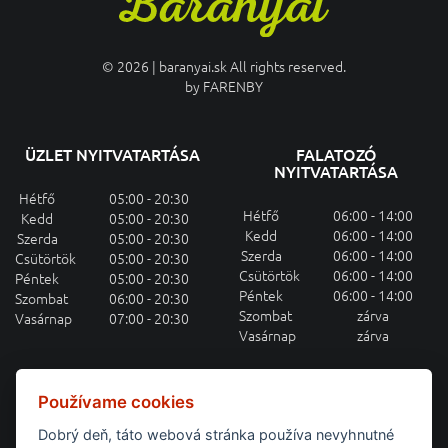
© 2026 | baranyai.sk All rights reserved.
by
FARENBY
ÜZLET NYITVATARTÁSA
FALATOZÓ
NYITVATARTÁSA
Hétfő
05:00 - 20:30
Hétfő
06:00 - 14:00
Kedd
05:00 - 20:30
Kedd
06:00 - 14:00
Szerda
05:00 - 20:30
Szerda
06:00 - 14:00
Csütörtök
05:00 - 20:30
Csütörtök
06:00 - 14:00
Péntek
05:00 - 20:30
Péntek
06:00 - 14:00
Szombat
06:00 - 20:30
Szombat
zárva
Vasárnap
07:00 - 20:30
Vasárnap
zárva
HETI MENÜAJÁNLAT E-MAILEN
Používame cookies
Dobrý deň, táto webová stránka používa nevyhnutné
Feliratkozás a heti menüajánlatra