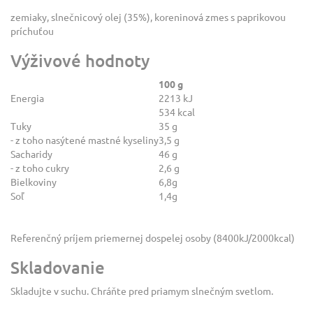
zemiaky, slnečnicový olej (35%), koreninová zmes s paprikovou
príchuťou
Výživové hodnoty
100 g
Energia
2213 kJ
534 kcal
Tuky
35 g
- z toho nasýtené mastné kyseliny
3,5 g
Sacharidy
46 g
- z toho cukry
2,6 g
Bielkoviny
6,8g
Soľ
1,4g
Referenčný príjem priemernej dospelej osoby (8400kJ/2000kcal)
Skladovanie
Skladujte v suchu. Chráňte pred priamym slnečným svetlom.