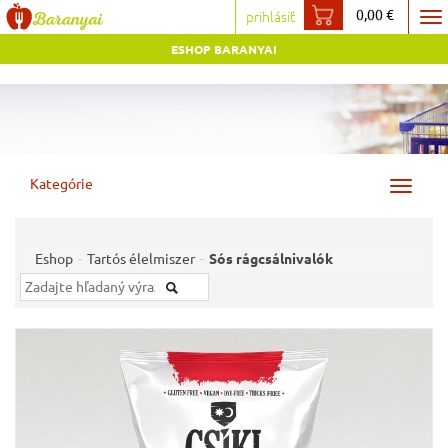
0,00 €
prihlásiť
To
ESHOP BARANYAI
na
Kategórie
Toggle
navigat
Eshop
Tartós élelmiszer
Sós rágcsálnivalók