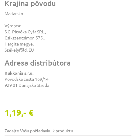
Krajina pôvodu
Maďarsko
Výrobca:
S.C. Pityóka Gyár SRL.,
Csíkszentsimon 575.,
Hargita megye,
Székelyföld, EU
Adresa distribútora
Kukkonia s.r.o.
Povodská cesta 169/14
929 01 Dunajská Streda
1,19,- €
Zadajte Vašu požiadavku k produktu