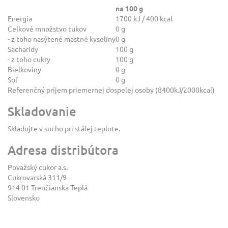
na 100 g
Energia
1700 kJ / 400 kcal
Celkové množstvo tukov
0 g
- z toho nasýtené mastné kyseliny
0 g
Sacharidy
100 g
- z toho cukry
100 g
Bielkoviny
0 g
Soľ
0 g
Referenčný príjem priemernej dospelej osoby (8400kJ/2000kcal)
Skladovanie
Skladujte v suchu pri stálej teplote.
Adresa distribútora
Považský cukor a.s.
Cukrovarská 311/9
914 01 Trenčianska Teplá
Slovensko