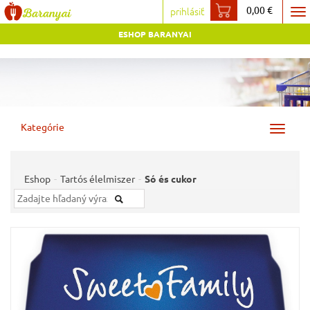
0,00 €
prihlásiť
To
ESHOP BARANYAI
na
Kategórie
Toggle
navigat
Eshop
Tartós élelmiszer
Só és cukor