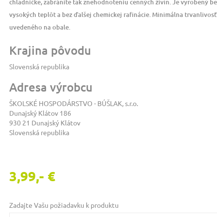
chladničke, zabránite tak znehodnoteniu cenných živín. Je vyrobený be
vysokých teplôt a bez ďalšej chemickej rafinácie. Minimálna trvanlivo
uvedeného na obale.
Krajina pôvodu
Slovenská republika
Adresa výrobcu
ŠKOLSKÉ HOSPODÁRSTVO - BÚŠLAK, s.r.o.
Dunajský Klátov 186
930 21 Dunajský Klátov
Slovenská republika
3,99,- €
Zadajte Vašu požiadavku k produktu