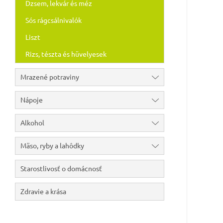
Dzsem, lekvár és méz
Sós rágcsálnivalók
Liszt
Rizs, tészta és hüvelyesek
Mrazené potraviny
Nápoje
Alkohol
Mäso, ryby a lahôdky
Starostlivosť o domácnosť
Zdravie a krása