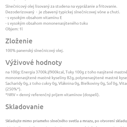
Slnečnicový olej lisovaný za studena na vyprážanie a fritovanie.
Dezoderizovaný - je zbavený typickej slnečnicovej vône a chuti.
- s vysokým obsahom vitamínu E
- s vysokým obsahom mononenasýteného tuku
Objem: 1l
Zloženie
100% panenský slnečnicový olej.
Výživové hodnoty
na 100g:
Energia 3700kJ/900kcal, Tuky 100g z toho nasýtené mastné 
mononenasýtené mastné kyseliny 82g, polynenasýtené mastné kysel
Sacharidy 0g, z toho cukry 0g, Vláknina 0g, Bielkoviny 0g, Soľ 0g, Vi
(250%*).
*NRV = denný referenčný príjem vitamínov (dospelí).
Skladovanie
Skladujte mimo priameho slnečného svetla a mrazu, po otvorení skladu