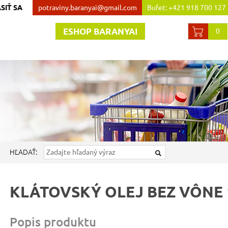
SIŤ SA
potraviny.baranyai@gmail.com
Bufet: +421 918 700 127
Obchod:+421 907 738 44
ESHOP BARANYAI
0
HĽADAŤ:
KLÁTOVSKÝ OLEJ BEZ VÔNE 
Popis produktu