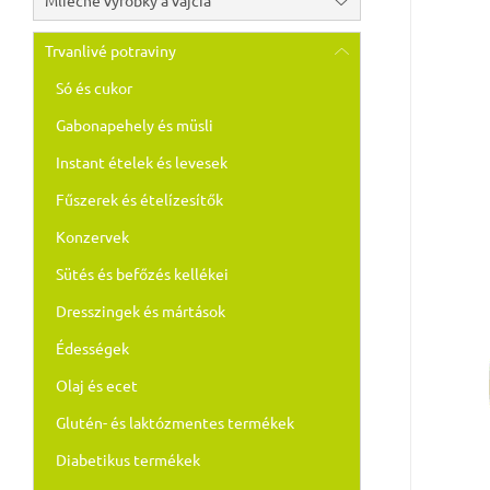
Mliečne výrobky a vajcia
Trvanlivé potraviny
Só és cukor
Gabonapehely és müsli
Instant ételek és levesek
Fűszerek és ételízesítők
Konzervek
Sütés és befőzés kellékei
Dresszingek és mártások
Édességek
Olaj és ecet
Glutén- és laktózmentes termékek
Diabetikus termékek