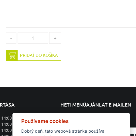
-
+
PRIDAŤ DO KOŠÍKA
ARTÁSA
HETI MENÜAJÁNLAT E-MAILEN
- 14:00
Feliratkozás a heti menüajánlatra
Používame cookies
- 14:00
- 14:00
Dobrý deň, táto webová stránka používa
BEJEL