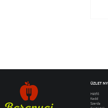
ÜZLET N
Hétfő
Kedd
Szerda