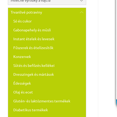
Mliečne výrobky a vajcia
Trvanlivé potraviny
Só és cukor
Gabonapehely és müsli
Instant ételek és levesek
Fűszerek és ételízesítők
Konzervek
Sütés és befőzés kellékei
Dresszingek és mártások
Édességek
Olaj és ecet
Glutén- és laktózmentes termékek
Diabetikus termékek