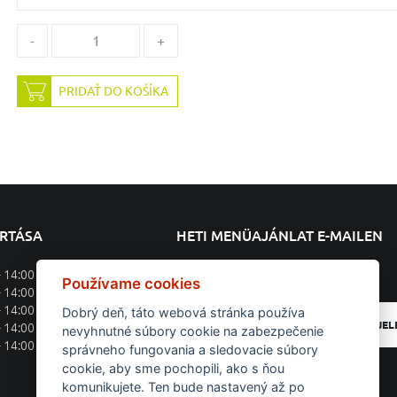
-
+
PRIDAŤ DO KOŠÍKA
ARTÁSA
HETI MENÜAJÁNLAT E-MAILEN
- 14:00
Feliratkozás a heti menüajánlatra
Používame cookies
- 14:00
- 14:00
Dobrý deň, táto webová stránka používa
BEJEL
- 14:00
nevyhnutné súbory cookie na zabezpečenie
- 14:00
správneho fungovania a sledovacie súbory
cookie, aby sme pochopili, ako s ňou
komunikujete. Ten bude nastavený až po