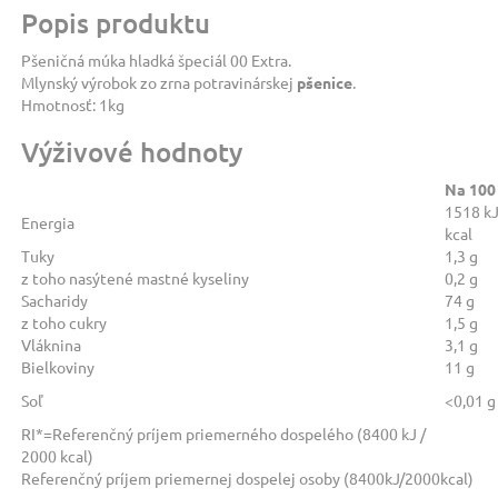
Popis produktu
Pšeničná múka hladká špeciál 00 Extra.
Mlynský výrobok zo zrna potravinárskej
pšenice
.
Hmotnosť: 1kg
Výživové hodnoty
Na 100
1518 kJ
Energia
kcal
Tuky
1,3 g
z toho nasýtené mastné kyseliny
0,2 g
Sacharidy
74 g
z toho cukry
1,5 g
Vláknina
3,1 g
Bielkoviny
11 g
Soľ
<0,01 g
RI*=Referenčný príjem priemerného dospelého (8400 kJ /
2000 kcal)
Referenčný príjem priemernej dospelej osoby (8400kJ/2000kcal)