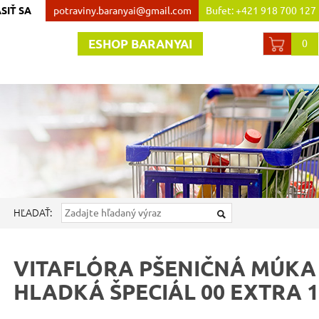
SIŤ SA
potraviny.baranyai@gmail.com
Bufet: +421 918 700 127
Obchod:+421 907 738 44
ESHOP BARANYAI
0
HĽADAŤ:
VITAFLÓRA PŠENIČNÁ MÚKA
HLADKÁ ŠPECIÁL 00 EXTRA 