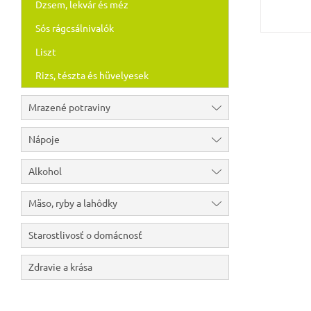
Dzsem, lekvár és méz
Sós rágcsálnivalók
Liszt
Rizs, tészta és hüvelyesek
Mrazené potraviny
Nápoje
Alkohol
Mäso, ryby a lahôdky
Starostlivosť o domácnosť
Zdravie a krása