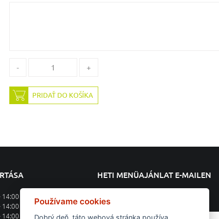
-
+
PRIDAŤ DO KOŠÍKA
ARTÁSA
HETI MENÜAJÁNLAT E-MAILEN
- 14:00
Feliratkozás a heti menüajánlatra
Používame cookies
- 14:00
- 14:00
Dobrý deň, táto webová stránka používa