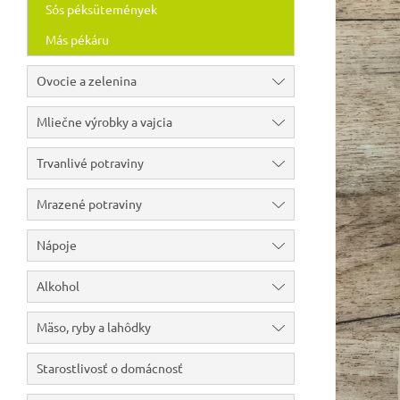
Sós péksütemények
Más pékáru
Ovocie a zelenina
Mliečne výrobky a vajcia
Trvanlivé potraviny
Mrazené potraviny
Nápoje
Alkohol
Mäso, ryby a lahôdky
Starostlivosť o domácnosť