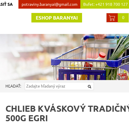
SIŤ SA
potraviny.baranyai@gmail.com
Bufet: +421 918 700 127
Obchod:+421 907 738 44
ESHOP BARANYAI
0
HĽADAŤ:
CHLIEB KVÁSKOVÝ TRADIČN
500G EGRI