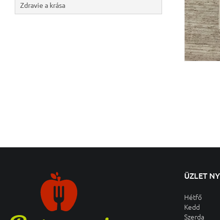
Zdravie a krása
ÜZLET N
Hétfő
Kedd
Szerda