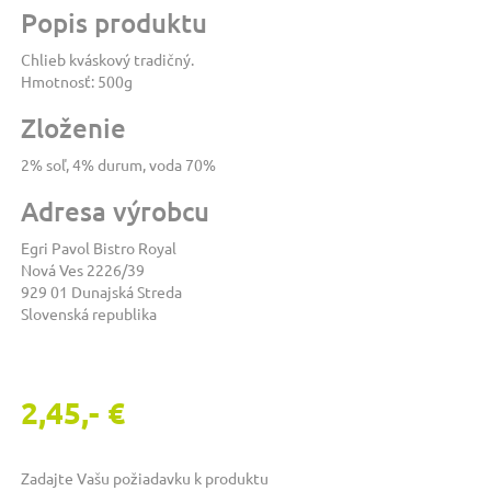
Popis produktu
Chlieb kváskový tradičný.
Hmotnosť: 500g
Zloženie
2% soľ, 4% durum, voda 70%
Adresa výrobcu
Egri Pavol Bistro Royal
Nová Ves 2226/39
929 01 Dunajská Streda
Slovenská republika
2,45,- €
Zadajte Vašu požiadavku k produktu