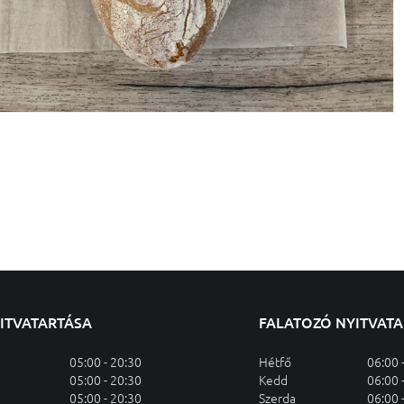
YITVATARTÁSA
FALATOZÓ NYITVAT
05:00 - 20:30
Hétfő
06:00 
05:00 - 20:30
Kedd
06:00 
05:00 - 20:30
Szerda
06:00 