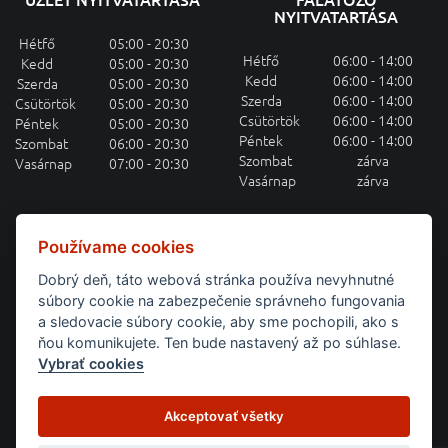
NYITVATARTÁSA
Hétfő
05:00 - 20:30
Hétfő
06:00 - 14:00
Kedd
05:00 - 20:30
Kedd
06:00 - 14:00
Szerda
05:00 - 20:30
Szerda
06:00 - 14:00
Csütörtök
05:00 - 20:30
Csütörtök
06:00 - 14:00
Péntek
05:00 - 20:30
Péntek
06:00 - 14:00
Szombat
06:00 - 20:30
Szombat
zárva
Vasárnap
07:00 - 20:30
Vasárnap
zárva
HETI MENÜAJÁNLAT E-MAILEN
Používame cookies
Dobrý deň, táto webová stránka používa nevyhnutné
Feliratkozás a heti menüajánlatra
súbory cookie na zabezpečenie správneho fungovania
a sledovacie súbory cookie, aby sme pochopili, ako s
BEJELENTKEZÉS
ňou komunikujete. Ten bude nastavený až po súhlase.
Vybrať cookies
Domov
Týždenné menu
Raňajky
Catering
Akceptovať všetky
Obchodné podmienky
Pravidlá ochrany osobných údajov