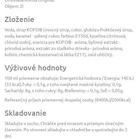
Limonáda Kofola Original.
Objem: 2l
Zloženie
Voda, sirup KOFO® (ovocný sirup, cukor, glukózo-fruktózový sirup,
voda, karamel - pálený cukor, farbivo E150d, kyselina citrónová,
chlorid sodný, esencia pre KOFO® - aróma, bylinný extrakt -
prírodná aróma, extrakt zo sladkého drievka - prírodná aróma,
kofeín, chemická konzervačná látka E211), oxid uhličitý.
Výživové hodnoty
100 ml priemerne obsahuje: Energetická hodnota / Energia: 140 kJ
(33 kcal),Tuky: < 0,1g, z toho nasýtené mastné kyseliny: 0,1g,
Sacharidy: 8g, z toho cukry: 8g, Bielkoviny: < 0,1g, Soľ: < 0,05g.
Referenčný príjem priemernej dospelej osoby (8400kJ/2000kcal)
Skladovanie
Skladujte v suchu. Chráňte pred mrazom a priamym slnečným
žiarením. Po otvorení skladujte v chladničke a spotrebujte do 3
dní.