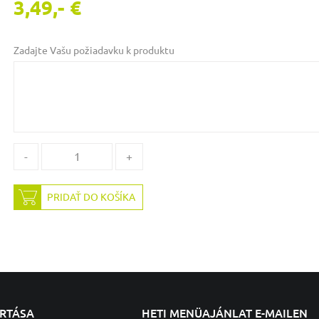
3,49,- €
Zadajte Vašu požiadavku k produktu
-
+
PRIDAŤ DO KOŠÍKA
ARTÁSA
HETI MENÜAJÁNLAT E-MAILEN