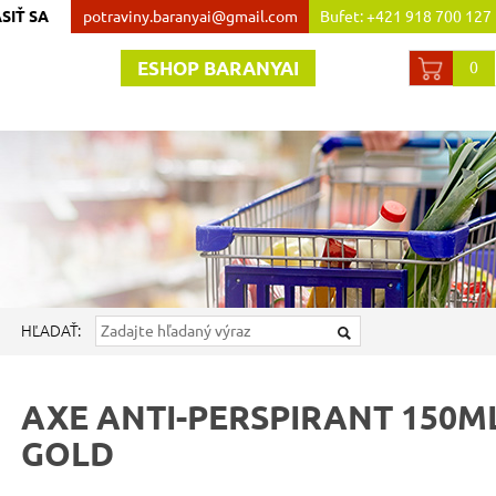
SIŤ SA
potraviny.baranyai@gmail.com
Bufet: +421 918 700 127
Obchod:+421 907 738 44
ESHOP BARANYAI
0
HĽADAŤ:
AXE ANTI-PERSPIRANT 150M
GOLD