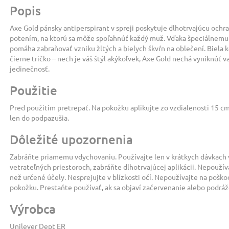
Popis
Axe Gold pánsky antiperspirant v spreji poskytuje dlhotrvajúcu ochr
potením, na ktorú sa môže spoľahnúť každý muž. Vďaka špeciálnemu
pomáha zabraňovať vzniku žltých a bielych škvŕn na oblečení. Biela 
čierne tričko – nech je váš štýl akýkoľvek, Axe Gold nechá vyniknúť v
jedinečnosť.
Použitie
Pred použitím pretrepať. Na pokožku aplikujte zo vzdialenosti 15 cm
len do podpazušia.
Dôležité upozornenia
Zabráňte priamemu vdychovaniu. Používajte len v krátkych dávkach 
vetrateľných priestoroch, zabráňte dlhotrvajúcej aplikácii. Nepoužív
než určené účely. Nesprejujte v blízkosti očí. Nepoužívajte na pošk
pokožku. Prestaňte používať, ak sa objaví začervenanie alebo podráž
Výrobca
Unilever Dept ER