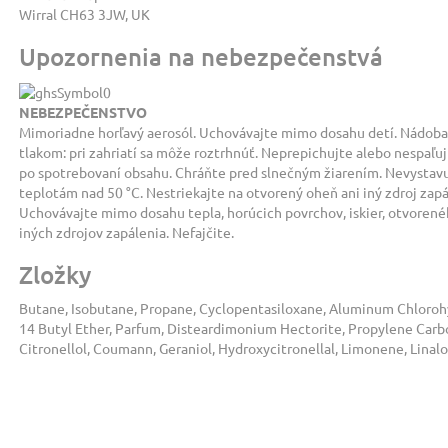
Wirral CH63 3JW, UK
Upozornenia na nebezpečenstvá
NEBEZPEČENSTVO
Mimoriadne horľavý aerosól. Uchovávajte mimo dosahu detí. Nádoba
tlakom: pri zahriatí sa môže roztrhnúť. Neprepichujte alebo nespaľujt
po spotrebovaní obsahu. Chráňte pred slnečným žiarením. Nevystav
teplotám nad 50 °C. Nestriekajte na otvorený oheň ani iný zdroj zapá
Uchovávajte mimo dosahu tepla, horúcich povrchov, iskier, otvorené
iných zdrojov zapálenia. Nefajčite.
Zložky
Butane, Isobutane, Propane, Cyclopentasiloxane, Aluminum Chloroh
14 Butyl Ether, Parfum, Disteardimonium Hectorite, Propylene Carbo
Citronellol, Coumann, Geraniol, Hydroxycitronellal, Limonene, Linalo