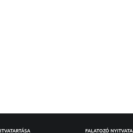
YITVATARTÁSA
FALATOZÓ NYITVAT