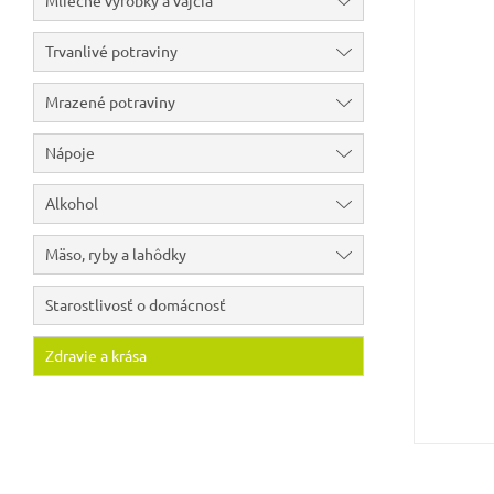
Mliečne výrobky a vajcia
Trvanlivé potraviny
Mrazené potraviny
Nápoje
Alkohol
Mäso, ryby a lahôdky
Starostlivosť o domácnosť
Zdravie a krása