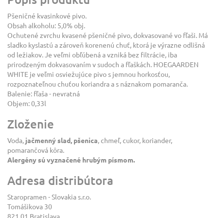
Pšeničné kvasinkové pivo.
Obsah alkoholu: 5,0% obj.
Ochutené zvrchu kvasené pšeničné pivo, dokvasované vo fľaši. Má
sladko kyslastú a zároveň korenenú chuť, ktorá je výrazne odlišná
od ležiakov. Je veľmi obľúbená a vzniká bez filtrácie, iba
prirodzeným dokvasovaním v sudoch a fľaškách. HOEGAARDEN
WHITE je veľmi osviežujúce pivo s jemnou horkosťou,
rozpoznateľnou chuťou koriandra a s náznakom pomaranča.
Balenie: fľaša - nevratná
Objem: 0,33l
Zloženie
Voda,
jačmenný slad, pšenica
, chmeľ, cukor, koriander,
pomarančová kôra.
Alergény sú vyznačené hrubým písmom.
Adresa distribútora
Staropramen - Slovakia s.r.o.
Tomášikova 30
821 01 Bratislava