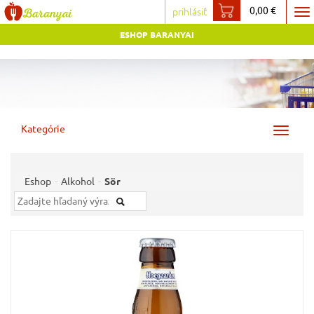
0,00 €
prihlásiť
To
ESHOP BARANYAI
na
Kategórie
Toggle
navigat
Eshop
Alkohol
Sör