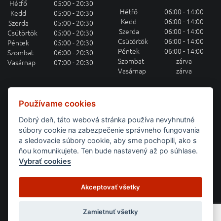
Hétfő
05:00 - 20:30
Hétfő
06:00 - 14:00
Kedd
05:00 - 20:30
Kedd
06:00 - 14:00
Szerda
05:00 - 20:30
Szerda
06:00 - 14:00
Csütörtök
05:00 - 20:30
Csütörtök
06:00 - 14:00
Péntek
05:00 - 20:30
Péntek
06:00 - 14:00
Szombat
06:00 - 20:30
Szombat
zárva
Vasárnap
07:00 - 20:30
Vasárnap
zárva
HETI MENÜAJÁNLAT E-MAILEN
Používame cookies
Dobrý deň, táto webová stránka používa nevyhnutné
Feliratkozás a heti menüajánlatra
súbory cookie na zabezpečenie správneho fungovania
a sledovacie súbory cookie, aby sme pochopili, ako s
BEJELENTKEZÉS
ňou komunikujete. Ten bude nastavený až po súhlase.
Vybrať cookies
Domov
Týždenné menu
Raňajky
Catering
Akceptovať všetky
Obchodné podmienky
Pravidlá ochrany osobných údajov
Allergének
Versenyszabályok
Kontakt
Zamietnuť všetky